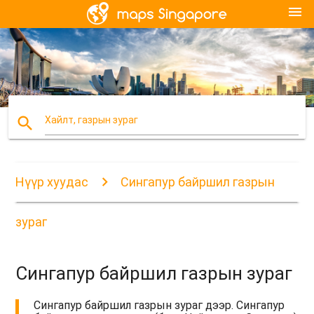
menu
search
Хайлт, газрын зураг
Нүүр хуудас
Сингапур байршил газрын
зураг
Сингапур байршил газрын зураг
Сингапур байршил газрын зураг дээр. Сингапур