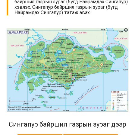
байршил газрын зураг (бүгд Найрамдах Сингапур)
хэвлэх. Сингапур байршил газрын зураг (бүгд
Найрамдах Сингапур) татаж авах.
Сингапур байршил газрын зураг дээр