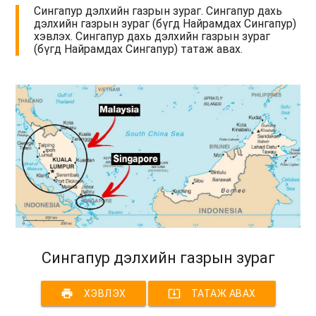
Сингапур дэлхийн газрын зураг. Сингапур дахь
дэлхийн газрын зураг (бүгд Найрамдах Сингапур)
хэвлэх. Сингапур дахь дэлхийн газрын зураг
(бүгд Найрамдах Сингапур) татаж авах.
Сингапур дэлхийн газрын зураг
print
system_update_alt
ХЭВЛЭХ
ТАТАЖ АВАХ