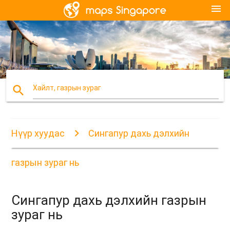
menu
search
Хайлт, газрын зураг
Нүүр хуудас
Сингапур дахь дэлхийн
газрын зураг нь
Сингапур дахь дэлхийн газрын
зураг нь