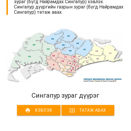
зураг (бүгд Найрамдах Сингапур) хэвлэх.
Сингапур дүүргийн газрын зураг (бүгд Найрамдах
Сингапур) татаж авах.
Сингапур зураг дүүрэг
print
system_update_alt
ХЭВЛЭХ
ТАТАЖ АВАХ