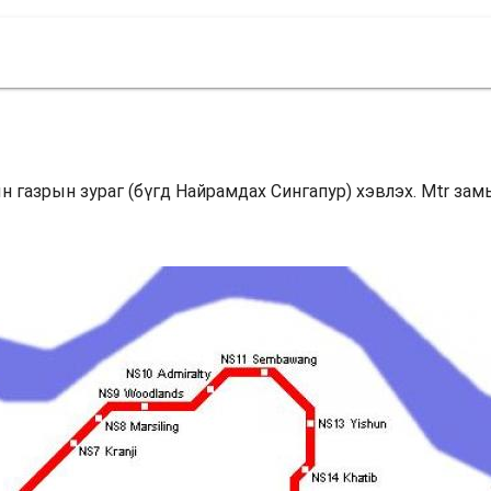
н газрын зураг (бүгд Найрамдах Сингапур) хэвлэх. Mtr за