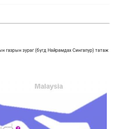
мын газрын зураг (бүгд Найрамдах Сингапур) татаж