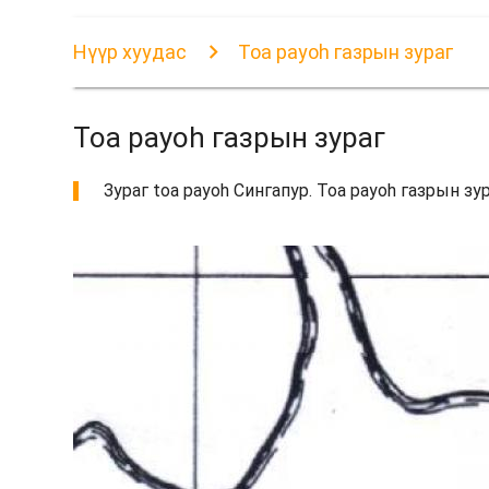
Нүүр хуудас
Toa payoh газрын зураг
Toa payoh газрын зураг
Зураг toa payoh Сингапур. Toa payoh газрын зу