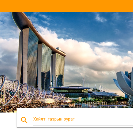
search
Хайлт, газрын зураг