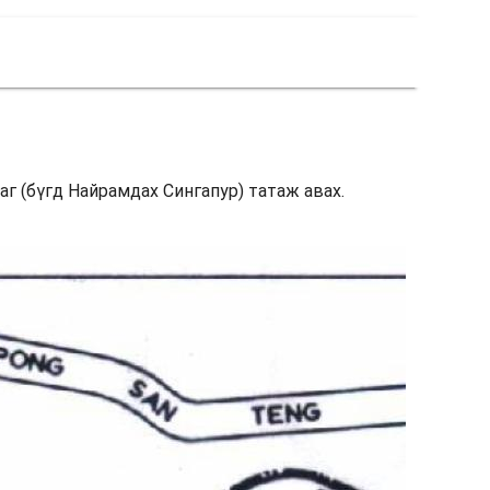
раг (бүгд Найрамдах Сингапур) татаж авах.