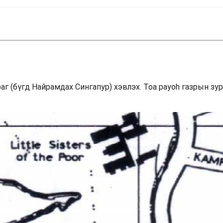
раг (бүгд Найрамдах Сингапур) хэвлэх. Toa payoh газрын зу