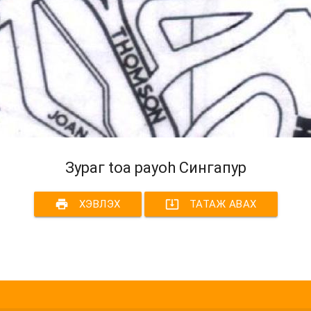
Зураг toa payoh Сингапур
print
system_update_alt
ХЭВЛЭХ
ТАТАЖ АВАХ